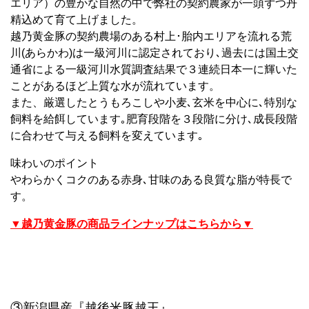
エリア）の豊かな自然の中で弊社の契約農家が一頭ずつ丹
精込めて育て上げました。
越乃黄金豚の契約農場のある村上･胎内エリアを流れる荒
川(あらかわ)は一級河川に認定されており､過去には国土交
通省による一級河川水質調査結果で３連続日本一に輝いた
ことがあるほど上質な水が流れています。
また、厳選したとうもろこしや小麦､玄米を中心に､特別な
飼料を給餌しています｡肥育段階を３段階に分け､成長段階
に合わせて与える飼料を変えています｡
味わいのポイント
やわらかくコクのある赤身､甘味のある良質な脂が特長で
す。
▼越乃黄金豚の商品ラインナップはこちらから▼
③新潟県産『越後米豚越王』