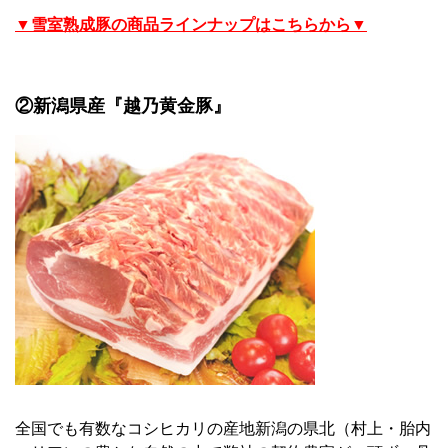
▼雪室熟成豚の商品ラインナップはこちらから▼
②新潟県産『越乃黄金豚』
全国でも有数なコシヒカリの産地新潟の県北（村上・胎内