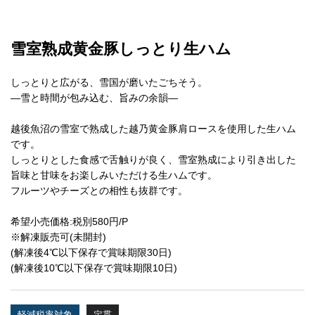
雪室熟成黄金豚しっとり生ハム
しっとりと広がる、雪国が磨いたごちそう。
―雪と時間が包み込む、旨みの余韻―
越後魚沼の雪室で熟成した越乃黄金豚肩ロースを使用した生ハム
です。
しっとりとした食感で舌触りが良く、雪室熟成により引き出した
旨味と甘味をお楽しみいただける生ハムです。
フルーツやチーズとの相性も抜群です。
希望小売価格:税別580円/P
※解凍販売可(未開封)
(解凍後4℃以下保存で賞味期限30日)
(解凍後10℃以下保存で賞味期限10日)
軽減税率対象
定貫