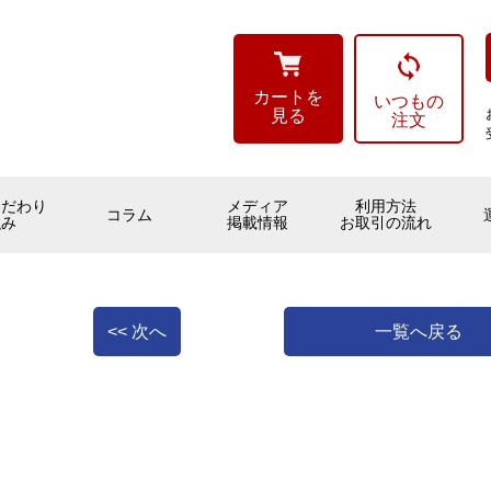
カートを
いつもの
見る
注文
こだわり
メディア
利用方法
コラム
強み
掲載情報
お取引の流れ
<< 次へ
一覧へ戻る