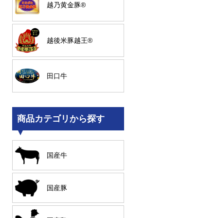
越乃黄金豚®
越後米豚越王®
田口牛
商品カテゴリから探す
国産牛
国産豚