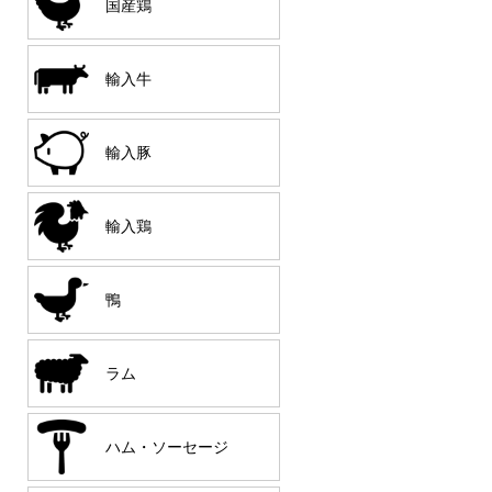
国産鶏
輸入牛
輸入豚
輸入鶏
鴨
ラム
ハム・ソーセージ