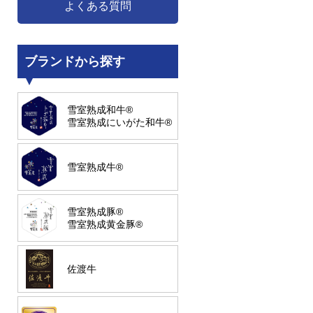
よくある質問
ブランドから探す
雪室熟成和牛®
雪室熟成にいがた和牛®
雪室熟成牛®
雪室熟成豚®
雪室熟成黄金豚®
佐渡牛